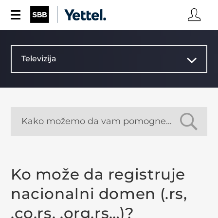
Televizija
Ko može da registruje
nacionalni domen (.rs,
.co.rs, .org.rs…)?