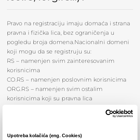
Pravo na registraciju imaju domaća i strana
pravna i fizička lica, bez ograničenja u
pogledu broja domena.Nacionalni domeni
koji mogu da se registruju su:
RS – namenjen svim zainteresovanim
korisnicima
CO.RS – namenjen poslovnim korisnicima
ORG.RS – namenjen svim ostalim
korisnicima koji su pravna lica
EDU.RS – namenjen obrazovnim
ustanovama i organizacijama
IN.RS – namenjen fizičkim licima
Domen AC.RS je delegiran akademskoj i
Upotreba kolačića (eng. Cookies)