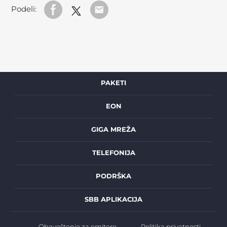
Podeli:
PAKETI
EON
GIGA MREŽA
TELEFONIJA
PODRŠKA
SBB APLIKACIJA