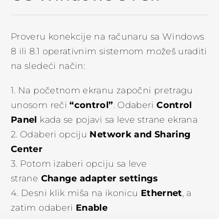
Proveru konekcije na računaru sa Windows
8 ili 8.1 operativnim sistemom možeš uraditi
na sledeći način:
1. Na početnom ekranu započni pretragu
“control”
Control
unosom reči
. Odaberi
Panel
kada se pojavi sa leve strane ekrana
Network and Sharing
2. Odaberi opciju
Center
3. Potom izaberi opciju sa leve
Change adapter settings
strane
Ethernet
4. Desni klik miša na ikonicu
, a
Enable
zatim odaberi