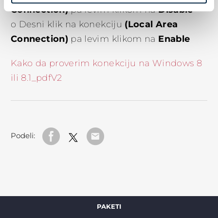
Connection)
Disable
pa levim klikom na
(Local Area
o Desni klik na konekciju
Connection)
Enable
pa levim klikom na
Kako da proverim konekciju na Windows 8
ili 8.1_pdfV2
Podeli:
PAKETI