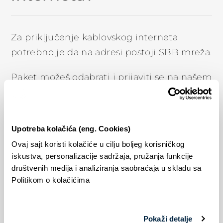
Za priključenje kablovskog interneta
potrebno je da na adresi postoji SBB mreža.
Paket možeš odabrati i prijaviti se na našem
sajtu, putem e-mail adrese
info@sbb.rs
,
odolaskom u najbliži Korinički servis ili
putem broja telefona 19900.
Upotreba kolačića (eng. Cookies)
Ovaj sajt koristi kolačiće u cilju boljeg korisničkog
Nakon što se prijaviš za priključenje, možeš
iskustva, personalizacije sadržaja, pružanja funkcije
očekivati poziv našeg instalatera u vezi
društvenih medija i analiziranja saobraćaja u skladu sa
zakazivanja termina instalacije. Ugovor
Politikom o kolačićima
potpisuješ prilikom priključenja usluge i
potrebno je da priložiš na uvid ličnu kartu i
Pokaži detalje
račun za komunalne usluge.