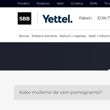
Privatni
Poslovni
Vesti
O nama
EON
TV 
Paketi
EON 
Servisi
Postani korisnik
Računi i naplata
Vesti i inform