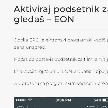
Aktiviraj podsetnik z
gledaš – EON
Opcija EPG (elektronski programski vodiči)
dana unapred.
Možeš da postaviš podsetnik za film, emisiju,
1.Na početnoj stranici EON-a odaberi opci
2.U prozoru sa programskim vodičem prona