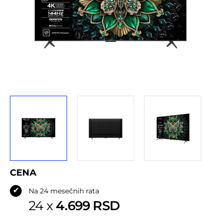
Adresa iz SBB ugovora*
NAR
CENA
✔
Na 24 mesečnih rata
4.699 RSD
24 x