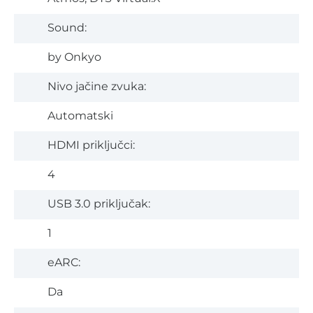
Sound:
by Onkyo
Nivo jačine zvuka:
Automatski
HDMI priključci:
4
USB 3.0 priključak:
1
eARC:
Da