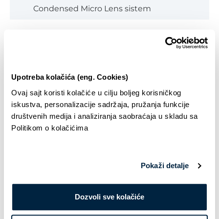
Condensed Micro Lens sistem
Operativni sistem:
Google TV
Upotreba kolačića (eng. Cookies)
Procesor slike:
Ovaj sajt koristi kolačiće u cilju boljeg korisničkog
AiPQ Pro Processor
iskustva, personalizacije sadržaja, pružanja funkcije
društvenih medija i analiziranja saobraćaja u skladu sa
PPI:
Politikom o kolačićima
4100
High Dynamic Range (HDR):
Pokaži detalje
Da
Dozvoli sve kolačiće
HDR podrška: