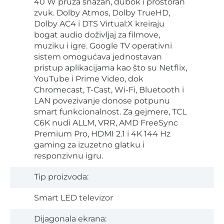
40 W pruža snažan, dubok i prostoran
zvuk. Dolby Atmos, Dolby TrueHD,
Dolby AC4 i DTS Virtual:X kreiraju
bogat audio doživljaj za filmove,
muziku i igre. Google TV operativni
sistem omogućava jednostavan
pristup aplikacijama kao što su Netflix,
YouTube i Prime Video, dok
Chromecast, T-Cast, Wi-Fi, Bluetooth i
LAN povezivanje donose potpunu
smart funkcionalnost. Za gejmere, TCL
C6K nudi ALLM, VRR, AMD FreeSync
Premium Pro, HDMI 2.1 i 4K 144 Hz
gaming za izuzetno glatku i
responzivnu igru.
Tip proizvoda:
Smart LED televizor
Dijagonala ekrana: