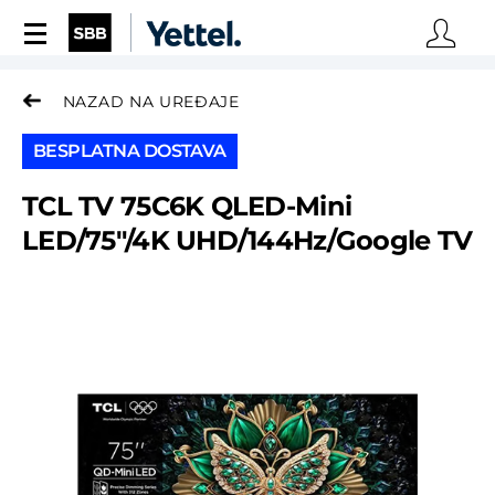
UNESI KONTAKT PODA
NAZAD NA UREĐAJE
Ime i prezime*
BESPLATNA DOSTAVA
TCL TV 75C6K QLED-Mini
Kontakt telefon*
LED/75″/4K UHD/144Hz/Google TV
Broj SBB ugovora
Email*
Grad*