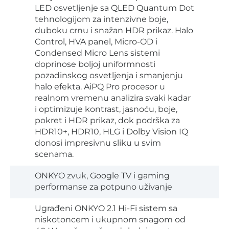
LED osvetljenje sa QLED Quantum Dot
tehnologijom za intenzivne boje,
duboku crnu i snažan HDR prikaz. Halo
Control, HVA panel, Micro-OD i
Condensed Micro Lens sistemi
doprinose boljoj uniformnosti
pozadinskog osvetljenja i smanjenju
halo efekta. AiPQ Pro procesor u
realnom vremenu analizira svaki kadar
i optimizuje kontrast, jasnoću, boje,
pokret i HDR prikaz, dok podrška za
HDR10+, HDR10, HLG i Dolby Vision IQ
donosi impresivnu sliku u svim
scenama.
ONKYO zvuk, Google TV i gaming
performanse za potpuno uživanje
Ugrađeni ONKYO 2.1 Hi-Fi sistem sa
niskotoncem i ukupnom snagom od