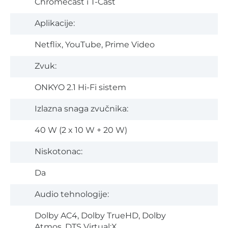
Chromecast i T-Cast
Aplikacije:
Netflix, YouTube, Prime Video
Zvuk:
ONKYO 2.1 Hi-Fi sistem
Izlazna snaga zvučnika:
40 W (2 x 10 W + 20 W)
Niskotonac:
Da
Audio tehnologije:
Dolby AC4, Dolby TrueHD, Dolby
Atmos, DTS Virtual:X