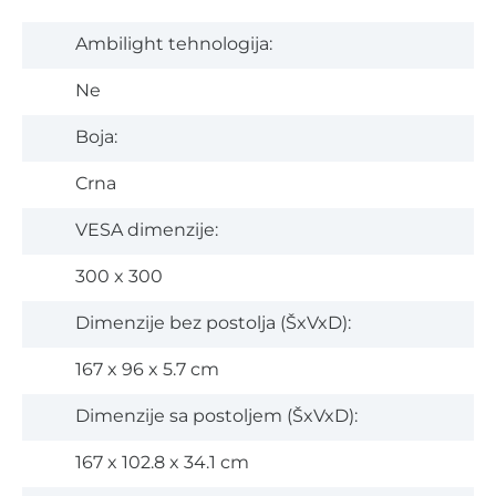
Ambilight tehnologija:
Ne
Boja:
Crna
VESA dimenzije:
300 x 300
Dimenzije bez postolja (ŠxVxD):
167 x 96 x 5.7 cm
Dimenzije sa postoljem (ŠxVxD):
167 x 102.8 x 34.1 cm