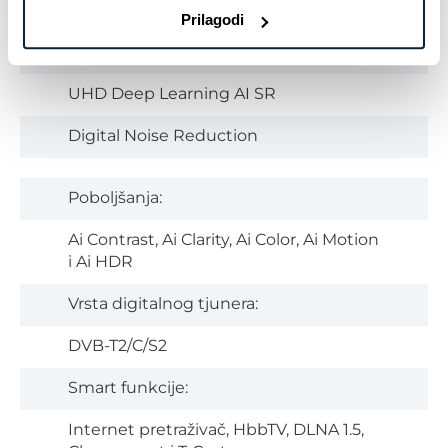
HDR10+, HDR10, HLG, Dolby Vision IQ
Prilagodi
Poboljšavanje jasnoće:
UHD Deep Learning AI SR
Digital Noise Reduction
Poboljšanja:
Ai Contrast, Ai Clarity, Ai Color, Ai Motion
i Ai HDR
Vrsta digitalnog tjunera:
DVB-T2/C/S2
Smart funkcije:
Internet pretraživač, HbbTV, DLNA 1.5,