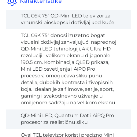
Karakteristike
TCL C6K 75" QD-Mini LED televizor za
vrhunski bioskopski doživljaj kod kuće
TCL C6K 75" donosi izuzetno bogat
vizuelni doživljaj zahvaljujući naprednoj
QD-Mini LED tehnologiji, 4K Ultra HD
rezoluciji i velikom ekranu dijagonale
190.5 cm. Kombinacija QLED prikaza,
Mini LED osvetljenja i AiPQ Pro
procesora omogućava sliku punu
detalja, dubokih kontrasta i živopisnih
boja. Idealan je za filmove, serije, sport,
gaming i svakodnevno uživanje u
omiljenom sadržaju na velikom ekranu.
QD-Mini LED, Quantum Dot i AiPQ Pro
procesor za realističnu sliku
Ovaj TCL televizor koristi precizno Mini