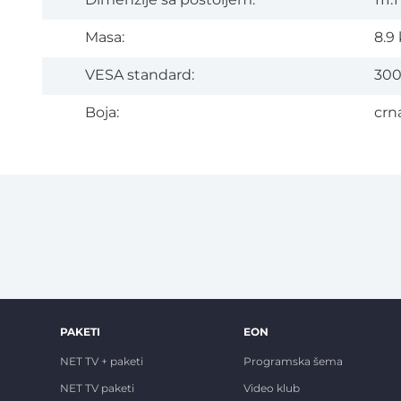
Dimenzije sa postoljem:
111.
Masa:
8.9 
VESA standard:
300
Boja:
crn
PAKETI
EON
NET TV + paketi
Programska šema
NET TV paketi
Video klub