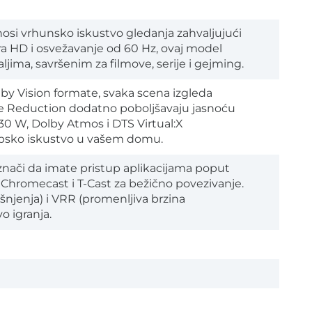
osi vrhunsko iskustvo gledanja zahvaljujući
tra HD i osvežavanje od 60 Hz, ovaj model
ljima, savršenim za filmove, serije i gejming.
by Vision formate, svaka scena izgleda
oise Reduction dodatno poboljšavaju jasnoću
 30 W, Dolby Atmos i DTS Virtual:X
opsko iskustvo u vašem domu.
znači da imate pristup aplikacijama poput
 Chromecast i T-Cast za bežično povezivanje.
šnjenja) i VRR (promenljiva brzina
o igranja.