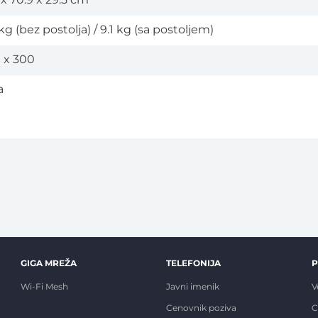
1 x 70.9 x 29.5 cm
kg (bez postolja) / 9.1 kg (sa postoljem)
 x 300
a
GIGA MREŽA
TELEFONIJA
Wi-Fi Mesh
Javni imenik
V
Cenovnik poziva
C