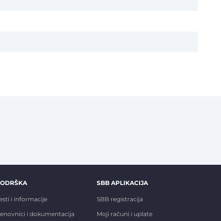
PODRŠKA
SBB APLIKACIJA
esti i informacije
SBB registracija
enovnici i dokumentacija
Moji računi i uplate