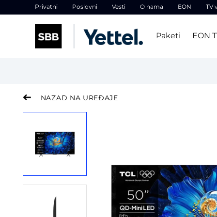
Privatni
Poslovni
Vesti
O nama
EON
TV 
Paketi
EON 
NAZAD NA UREĐAJE