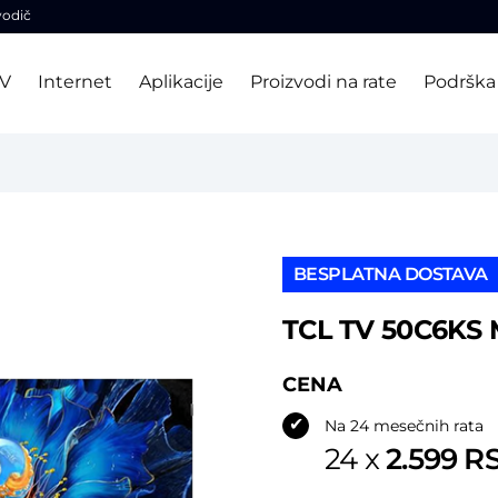
vodič
TV
Internet
Aplikacije
Proizvodi na rate
Podrška
BESPLATNA DOSTAVA
TCL TV 50C6KS 
CENA
✔
Na 24 mesečnih rata
2.599 R
24 x