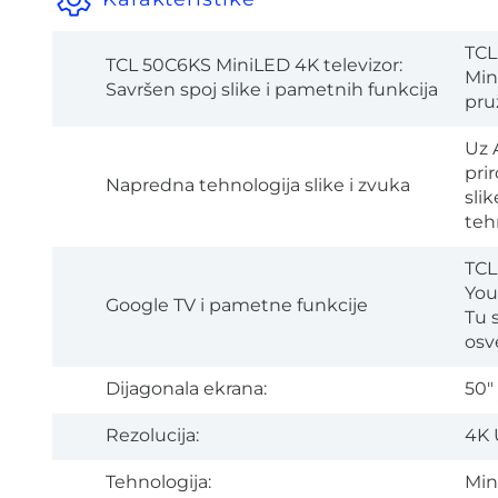
Karakteristike
TCL
TCL 50C6KS MiniLED 4K televizor:
Min
Savršen spoj slike i pametnih funkcija
pru
Uz 
pri
Napredna tehnologija slike i zvuka
sli
teh
TCL
You
Google TV i pametne funkcije
Tu 
osv
Dijagonala ekrana:
50"
Rezolucija:
4K 
Tehnologija:
Min