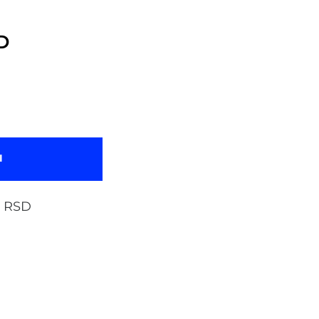
D
I
6 RSD