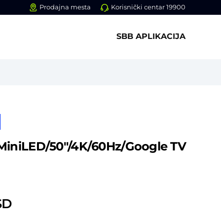
Prodajna mesta
Korisnički centar 19900
SBB APLIKACIJA
MiniLED/50″/4K/60Hz/Google TV
SD