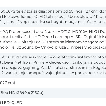
 50C6KS televizor sa dijagonalom od 50 inča (127 cm) don
i LED osvetljenju i QLED tehnologiji. Uz rezoluciju 4K Ul
ža jasnu i živopisnu sliku sa bogatim bojama i oštrim deta
AiPQ Pro procesor i podršku za HDR10, HDR10+, HLG i Dol
rodno i realistički. UHD Deep Learning AI SR i Digital N
ke. Kada je u pitanju zvuk, sistem sa izlaznom snagom od
nologije, uz Sound by Onkyo, pružaju impresivno biosk
 50C6KS dolazi sa Google TV operativnim sistemom, što 
tube-a, Netflix-a i Prime Video-a, kao i funkcijama poput
su i opcije za gejming: ALLM (automatski režim niskog ka
ežavanja), koje omogućavaju glatko i responzivno iskustv
 (127 cm)
Ultra HD (3840 x 2160p)
i LED, QLED