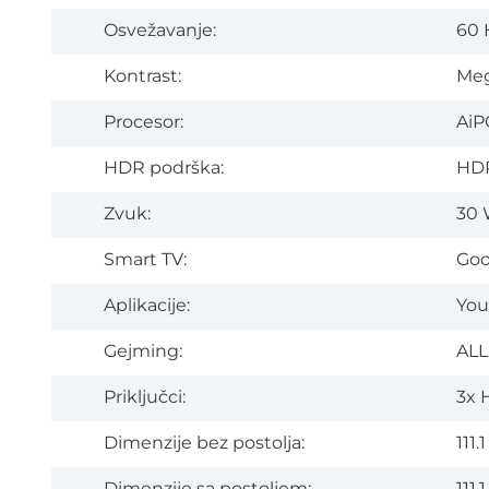
Osvežavanje:
60 
Kontrast:
Meg
Procesor:
AiP
HDR podrška:
HDR
Zvuk:
30 
Smart TV:
Goo
Aplikacije:
You
Gejming:
ALL
Priključci:
3x H
Dimenzije bez postolja:
111.