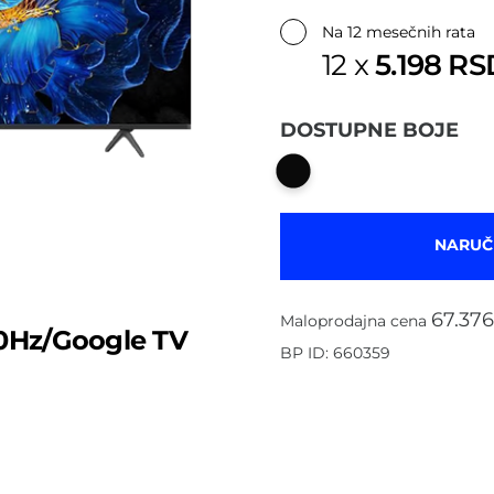
✔
Na 12 mesečnih rata
5.198 RS
12 x
DOSTUPNE BOJE
NARUČ
67.37
Maloprodajna cena
0Hz/Google TV
BP ID: 660359