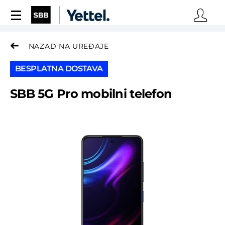
UNESI KONTAKT PODA
NAZAD NA UREĐAJE
Ime i prezime*
BESPLATNA DOSTAVA
SBB 5G Pro mobilni telefon
Kontakt telefon*
Broj SBB ugovora
Email*
Grad*