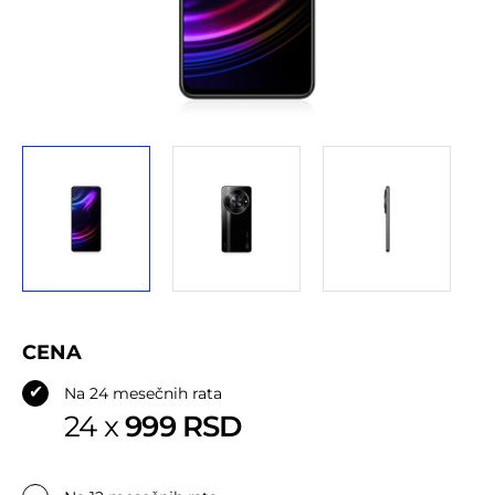
Adresa iz SBB ugovora*
NAR
CENA
✔
Na 24 mesečnih rata
999 RSD
24 x