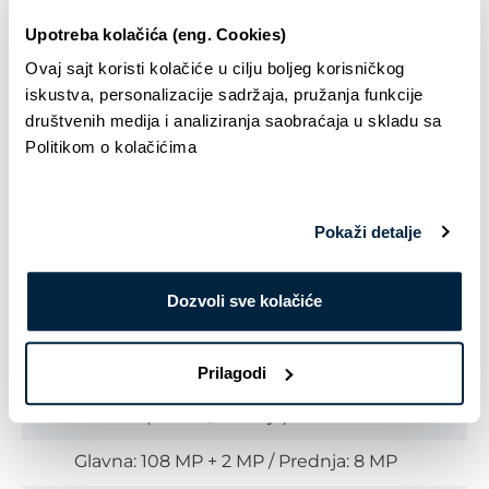
Android 14
Upotreba kolačića (eng. Cookies)
Procesor:
Ovaj sajt koristi kolačiće u cilju boljeg korisničkog
Unisoc T760 4 x 2.2 Ghz + 4 x 2.0 Ghz
iskustva, personalizacije sadržaja, pružanja funkcije
društvenih medija i analiziranja saobraćaja u skladu sa
RAM memorija:
Politikom o kolačićima
6GB
Interna memorija:
Pokaži detalje
256GB
Dozvoli sve kolačiće
Ekran:
6,6" IPS 1600x720px HD+
Prilagodi
Kamera (Glavna/Prednja):
Glavna: 108 MP + 2 MP / Prednja: 8 MP