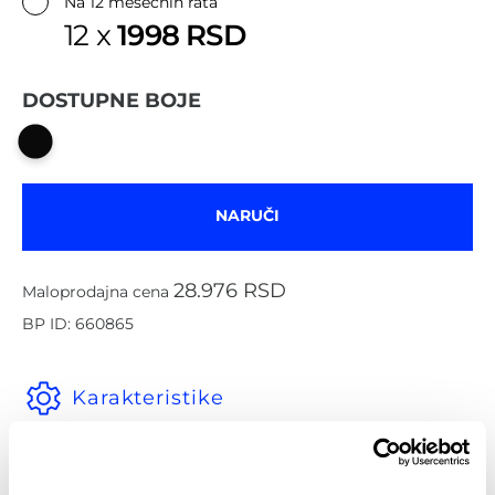
✔
Na 12 mesečnih rata
1998 RSD
12 x
DOSTUPNE BOJE
NARUČI
28.976 RSD
Maloprodajna cena
BP ID: 660865
Karakteristike
Operativni sistem: