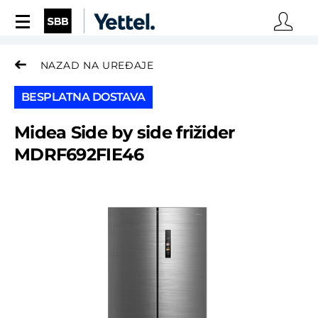
UNESI KONTAKT PODA
NAZAD NA UREĐAJE
Ime i prezime*
BESPLATNA DOSTAVA
Midea Side by side frižider
Kontakt telefon*
MDRF692FIE46
Broj SBB ugovora
Email*
Grad*