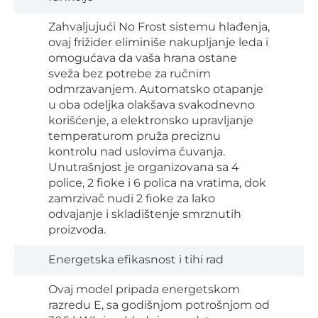
Zahvaljujući No Frost sistemu hlađenja,
ovaj frižider eliminiše nakupljanje leda i
omogućava da vaša hrana ostane
sveža bez potrebe za ručnim
odmrzavanjem. Automatsko otapanje
u oba odeljka olakšava svakodnevno
korišćenje, a elektronsko upravljanje
temperaturom pruža preciznu
kontrolu nad uslovima čuvanja.
Unutrašnjost je organizovana sa 4
police, 2 fioke i 6 polica na vratima, dok
zamrzivač nudi 2 fioke za lako
odvajanje i skladištenje smrznutih
proizvoda.
Energetska efikasnost i tihi rad
Ovaj model pripada energetskom
razredu E, sa godišnjom potrošnjom od