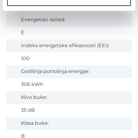
169 l
Energetski razred:
E
Indeks energetske efikasnosti (EEI):
100
Godišnja potrošnja energije:
306 kWh
Nivo buke:
35 dB
Klasa buke:
B