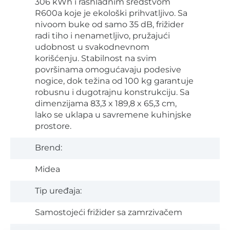
306 kWh i rashladnim sredstvom
R600a koje je ekološki prihvatljivo. Sa
nivoom buke od samo 35 dB, frižider
radi tiho i nenametljivo, pružajući
udobnost u svakodnevnom
korišćenju. Stabilnost na svim
površinama omogućavaju podesive
nogice, dok težina od 100 kg garantuje
robusnu i dugotrajnu konstrukciju. Sa
dimenzijama 83,3 x 189,8 x 65,3 cm,
lako se uklapa u savremene kuhinjske
prostore.
Brend:
Midea
Tip uređaja:
Samostojeći frižider sa zamrzivačem