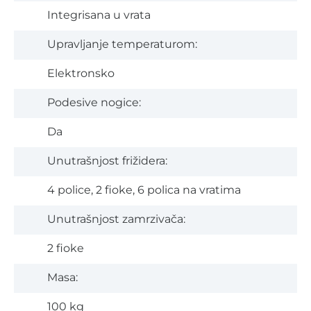
Integrisana u vrata
Upravljanje temperaturom:
Elektronsko
Podesive nogice:
Da
Unutrašnjost frižidera:
4 police, 2 fioke, 6 polica na vratima
Unutrašnjost zamrzivača:
2 fioke
Masa:
100 kg