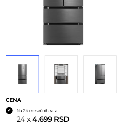
Adresa iz SBB ugovora*
NAR
CENA
✔
Na 24 mesečnih rata
4.699 RSD
24 x