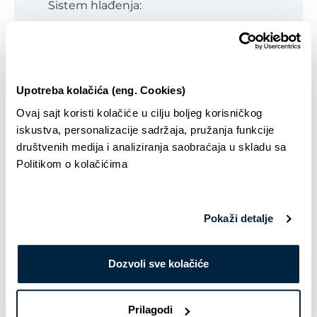
Sistem hlađenja:
No Frost
Položaj zamrzivača:
Upotreba kolačića (eng. Cookies)
Dole
Ovaj sajt koristi kolačiće u cilju boljeg korisničkog
French door:
iskustva, personalizacije sadržaja, pružanja funkcije
društvenih medija i analiziranja saobraćaja u skladu sa
Da
Politikom o kolačićima
Ukupna zapremina:
516 l
Pokaži detalje
Zapremina frižidera:
Dozvoli sve kolačiće
347 l
Zapremina zamrzivača:
Prilagodi