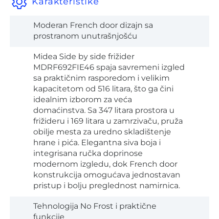
Karakteristike
Moderan French door dizajn sa
prostranom unutrašnjošću
Midea Side by side frižider
MDRF692FIE46 spaja savremeni izgled
sa praktičnim rasporedom i velikim
kapacitetom od 516 litara, što ga čini
idealnim izborom za veća
domaćinstva. Sa 347 litara prostora u
frižideru i 169 litara u zamrzivaču, pruža
obilje mesta za uredno skladištenje
hrane i pića. Elegantna siva boja i
integrisana ručka doprinose
modernom izgledu, dok French door
konstrukcija omogućava jednostavan
pristup i bolju preglednost namirnica.
Tehnologija No Frost i praktične
funkcije